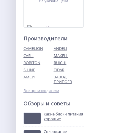
Не указана цена
Производители
CAMELION
ANDELI
CASIL
MAXELL
ROBITON
RUICHI
Контактор
ПМЛ-4160ДМ-80А-220АС-
S-LINE
TIDAR
УХЛ4-Б
АМСИ
ЗАВОД
Не указана цена
ПРИПОЕВ
Все производители
Обзоры и советы
Какие блоки питания
хорошие
Содержание