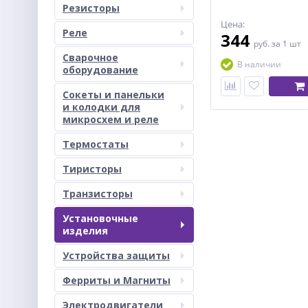
Резисторы
Цена:
Реле
344
руб.
за 1 шт
Сварочное
В наличии
оборудование
Сокеты и панельки
и колодки для
микросхем и реле
Термостаты
Тиристоры
Транзисторы
Установочные
изделия
Устройства защиты
Ферриты и Магниты
Электродвигатели