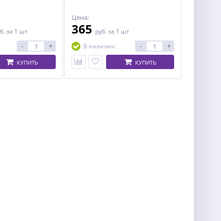
Цена:
365
б.
за 1 шт
руб.
за 1 шт
-
+
-
+
В наличии
КУПИТЬ
КУПИТЬ