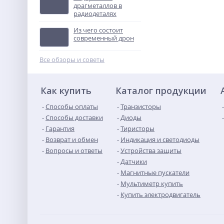
драгметаллов в
радиодеталях
ВА57Ф35 200 А
выключатель
Из чего состоит
автоматический
Не указана цена
современный дрон
Все обзоры и советы
Как купить
Каталог продукции
Способы оплаты
Транзисторы
Способы доставки
Диоды
Гарантия
Тиристоры
Возврат и обмен
Индикация и светодиоды
Вопросы и ответы
Устройства защиты
Датчики
Магнитные пускатели
Мультиметр купить
Купить электродвигатель