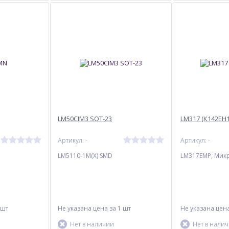
LM50CIM3 SOT-23
LM317 (К142ЕН1
Артикул: -
Артикул: -
LM5110-1M(X) SMD
LM317EMP, Мик
 шт
Не указана цена
за 1 шт
Не указана цен
Нет в наличии
Нет в нали