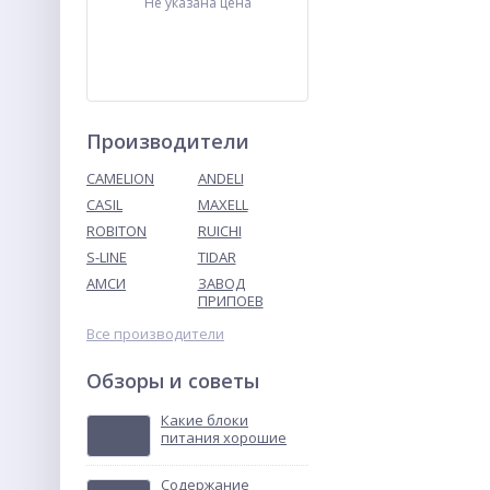
Не указана цена
Производители
CAMELION
ANDELI
CASIL
MAXELL
ROBITON
RUICHI
ТВУ-12В тональное
вызывное устройство
S-LINE
TIDAR
АМСИ
ЗАВОД
Не указана цена
ПРИПОЕВ
Все производители
Обзоры и советы
Какие блоки
питания хорошие
Содержание