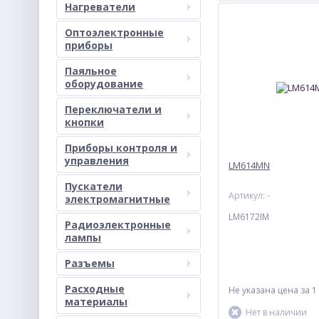
Нагреватели
Оптоэлектронные
приборы
Паяльное
оборудование
Переключатели и
кнопки
Приборы контроля и
управления
LM614MN
Пускатели
Артикул: -
электромагнитные
LM6172IM
Радиоэлектронные
лампы
Разъемы
Расходные
Не указана цена
за 1
материалы
Нет в наличии