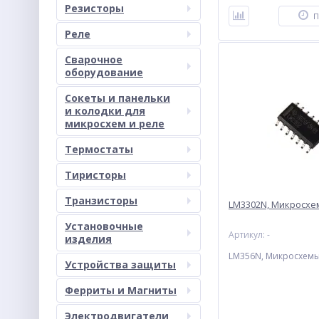
Резисторы
П
Реле
Сварочное
оборудование
Сокеты и панельки
и колодки для
микросхем и реле
Термостаты
Тиристоры
Транзисторы
LM3302N, Микросх
Установочные
Артикул: -
изделия
LM356N, Микросхем
Устройства защиты
Ферриты и Магниты
Электродвигатели