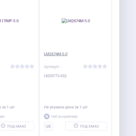
LM2674M-5.0
Артикул: -
LM2677S-ADJ
а
за 1 шт
Не указана цена
за 1 шт
чии
Нет в наличии
ПОД ЗАКАЗ
ПОД ЗАКАЗ