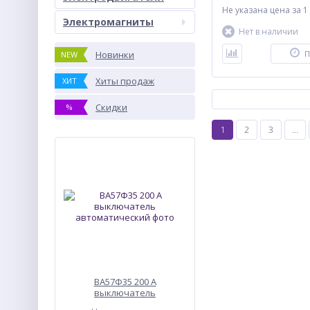
Не указана цена
за 1
Электромагниты
Нет в наличии
Новинки
П
NEW
Хиты продаж
ХИТ
Скидки
%
1
2
3
...
ВА57Ф35 200 А
выключатель
автоматический