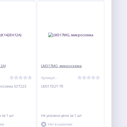
2А)
LM317MG, микросхема
Артикул: -
росхема SOT223
LM317D2T-TR
а
за 1 шт
Не указана цена
за 1 шт
чии
Нет в наличии