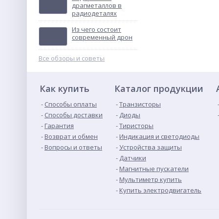
драгметаллов в
радиодеталях
Контактор
ПМЛ-4160ДМ-80А-220АС-
Из чего состоит
УХЛ4-Б
Не указана цена
современный дрон
Все обзоры и советы
Как купить
Каталог продукции
Способы оплаты
Транзисторы
Способы доставки
Диоды
Гарантия
Тиристоры
Возврат и обмен
Индикация и светодиоды
Вопросы и ответы
Устройства защиты
Датчики
Магнитные пускатели
Мультиметр купить
Купить электродвигатель