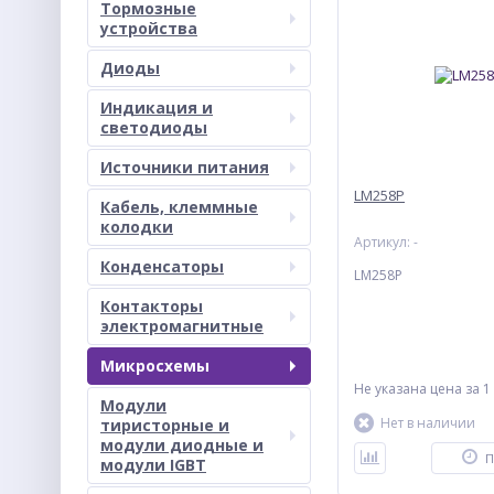
Тормозные
устройства
Диоды
Индикация и
светодиоды
Источники питания
LM258P
Кабель, клеммные
колодки
Артикул: -
Конденсаторы
LM258P
Контакторы
электромагнитные
Микросхемы
Не указана цена
за 1
Модули
Нет в наличии
тиристорные и
модули диодные и
П
модули IGBT