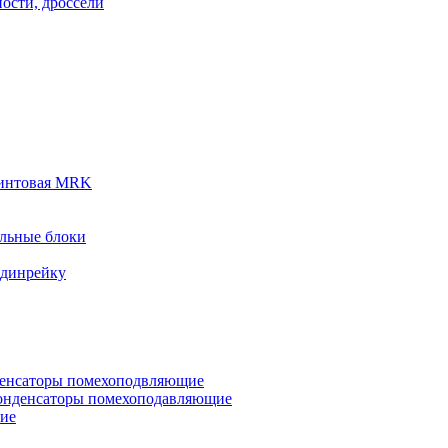
ости, дроссели
винтовая MRK
льные блоки
 динрейку
денсаторы помехоподвляющие
онденсаторы помехоподавляющие
кие