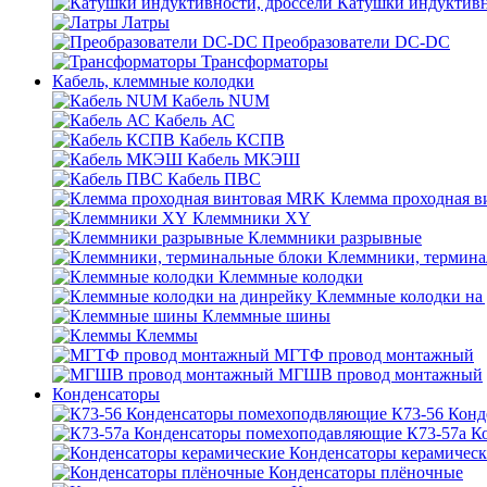
Катушки индуктивн
Латры
Преобразователи DC-DC
Трансформаторы
Кабель, клеммные колодки
Кабель NUM
Кабель АС
Кабель КСПВ
Кабель МКЭШ
Кабель ПВС
Клемма проходная 
Клеммники XY
Клеммники разрывные
Клеммники, термина
Клеммные колодки
Клеммные колодки на
Клеммные шины
Клеммы
МГТФ провод монтажный
МГШВ провод монтажный
Конденсаторы
К73-56 Кон
К73-57а К
Конденсаторы керамичес
Конденсаторы плёночные