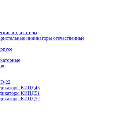
еские индикаторы
ристальные индикаторы отечественные
орпусе
каторные
ов
AD-22
ндикаторы КИПД43
ндикаторы КИПД51
ндикаторы КИПД52