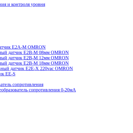
ия и контроля уровня
датчик E2A-M OMRON
ный датчик E2B-M 08мм OMRON
ный датчик E2B-M 12мм OMRON
ный датчик E2B-M 18мм OMRON
вный датчик E2E-X 220vac OMRON
ик EE-S
атель сопротивления
еобразователь сопротивления 0-20мА