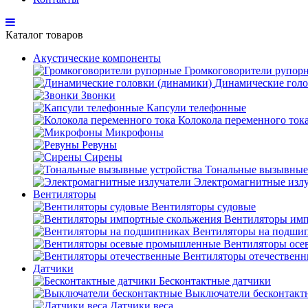
Каталог товаров
Акустические компоненты
Громкоговорители рупор
Динамические голо
Звонки
Капсули телефонные
Колокола переменного ток
Микрофоны
Ревуны
Сирены
Тональные вызывные
Электромагнитные изл
Вентиляторы
Вентиляторы судовые
Вентиляторы имп
Вентиляторы на подши
Вентиляторы ос
Вентиляторы отечествен
Датчики
Бесконтактные датчики
Выключатели бесконтакт
Датчики веса