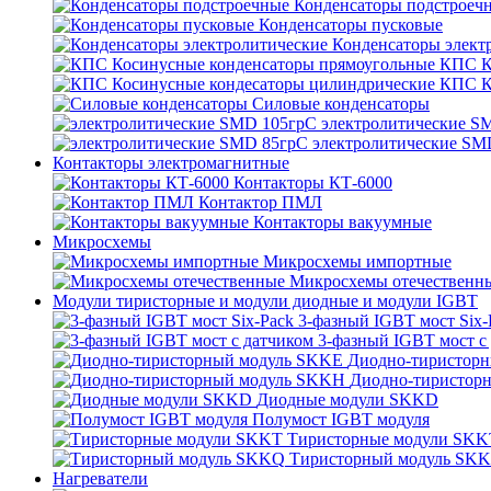
Конденсаторы подстроеч
Конденсаторы пусковые
Конденсаторы элект
КПС К
КПС К
Силовые конденсаторы
электролитические S
электролитические SM
Контакторы электромагнитные
Контакторы КТ-6000
Контактор ПМЛ
Контакторы вакуумные
Микросхемы
Микросхемы импортные
Микросхемы отечественн
Модули тиристорные и модули диодные и модули IGBT
3-фазный IGBT мост Six-
3-фазный IGBT мост с
Диодно-тиристор
Диодно-тиристор
Диодные модули SKKD
Полумост IGBT модуля
Тиристорные модули SKK
Тиристорный модуль SK
Нагреватели