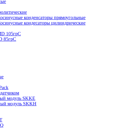
ные
ролитические
осинусные конденсаторы прямоугольные
осинусные кондесаторы цилиндрические
MD 105грС
D 85грС
ые
Pack
 датчиком
ный модуль SKKE
ный модуль SKKH
T
KQ