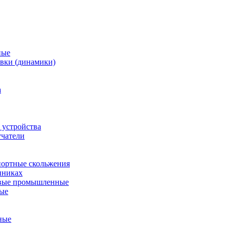
ные
вки (динамики)
а
 устройства
учатели
ортные скольжения
пниках
евые промышленные
ные
ные