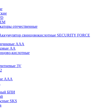
ые
ские
PD
KEM
каторы отечественные
Аккумулятор свинцовокислотные SECURITY FORCE
инчиквые ААА
ковые АА
инцово-кислотные
 литиевые 3V
12
вые ААА
А
сный БПИ
ый
ьсные SKS
в