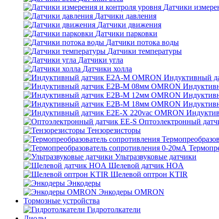
Датчики измерен
Датчики давления
Датчики движения
Датчики парковки
Датчики потока воды
Датчики температуры
Датчики угла
Датчики холла
Индуктивный 
Индуктив
Индуктив
Индуктив
Индукти
Оптоэлектронный датч
Тензорезисторы
Термопреобразов
Термопр
Ультразвуковые датчики
Щелевой датчик HOA
Щелевой оптрон KTIR
Энкодеры
Энкодеры OMRON
Тормозные устройства
Гидротолкатели
Диоды