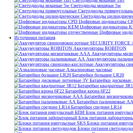
Светодиоды мощные 1Вт
Светодиоды мощные 5w
Светодиоды прямоугольн
Светодиоды цилиндриче
Цифровые индикаторы C
Цифровые индикаторы 
Цифровые инди
Источники питания
Аккумуляторы ROBITON
Аккумуляторы миз
Аккумуляторы пальчи
Аккумуляторы св
Алкалиновые часовые
Батарейки большие LR20
Батарейки дисковые
Батарейки квадратные 3R
Батарейки крона 6F22
Батарейки мизинчико
Батарейки пальчиковые А
Батарейки средние LR14
Блок питания импуль
Блок питания лабораторн
Блоки питания импул
Блоки питания светодиодо