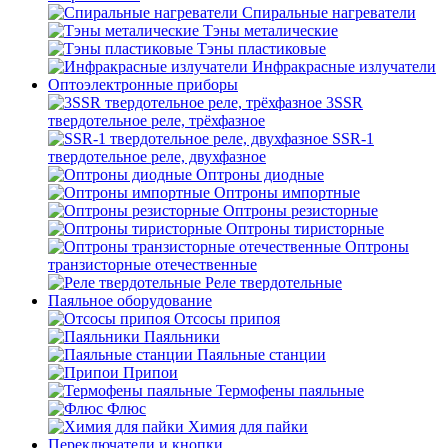
Спиральные нагреватели
Тэны металические
Тэны пластиковые
Инфракрасные излучатели
Оптоэлектронные приборы
3SSR
твердотельное реле, трёхфазное
SSR-1
твердотельное реле, двухфазное
Оптроны диодные
Оптроны импортные
Оптроны резисторные
Оптроны тиристорные
Оптроны
транзисторные отечественные
Реле твердотельные
Паяльное оборудование
Отсосы припоя
Паяльники
Паяльные станции
Припои
Термофены паяльные
Флюс
Химия для пайки
Переключатели и кнопки