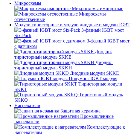
Микросхемы
Микросхемы импортные
Микросхемы
отечественные
Модули тиристорные и модули диодные и модули IGBT
3-фазный IGBT мост
Six-Pack
3-фазный IGBT мост
с датчиком
Диодно-
тиристорный модуль SKKE
Диодно-
тиристорный модуль SKKH
Диодные модули SKKD
Полумост IGBT модуля
Тиристорные модули
SKKT
Тиристорный модуль
SKKQ
Нагреватели
Защитная керамика
Промышленные
нагреватели
Комплектующие к
нагревателям