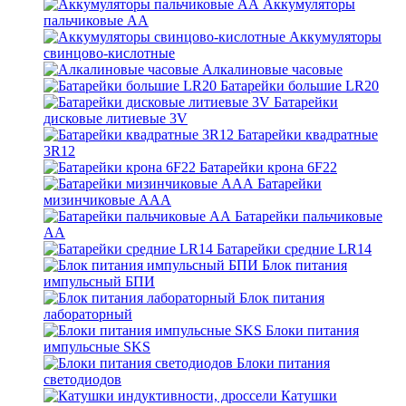
Аккумуляторы
пальчиковые АА
Аккумуляторы
свинцово-кислотные
Алкалиновые часовые
Батарейки большие LR20
Батарейки
дисковые литиевые 3V
Батарейки квадратные
3R12
Батарейки крона 6F22
Батарейки
мизинчиковые ААА
Батарейки пальчиковые
АА
Батарейки средние LR14
Блок питания
импульсный БПИ
Блок питания
лабораторный
Блоки питания
импульсные SKS
Блоки питания
светодиодов
Катушки