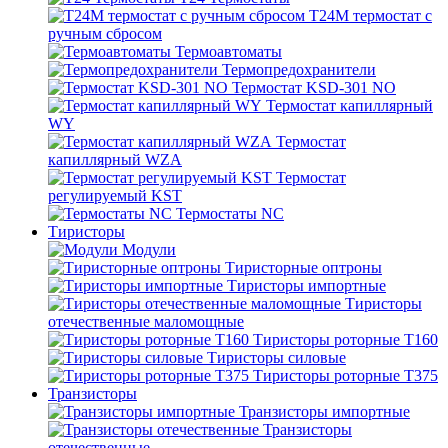
T24M термостат с
ручным сбросом
Термоавтоматы
Термопредохранители
Термостат KSD-301 NO
Термостат капиллярный
WY
Термостат
капиллярный WZA
Термостат
регулируемый KST
Термостаты NC
Тиристоры
Модули
Тиристорные оптроны
Тиристоры импортные
Тиристоры
отечественные маломощные
Тиристоры роторные Т160
Тиристоры силовые
Тиристоры роторные Т375
Транзисторы
Транзисторы импортные
Транзисторы
отечественные