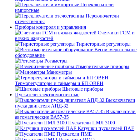
Переключатели
импортные
Переключатели
отечественны
Приборы контроля и управления
Счетчики ГСМ и
вязких жидкостей
Тиристорные регуляторы
Весоизмерительное
оборудование
Ротаметры
Измерительные приборы
Манометры
Терморегуляторы и таймеры и БП ОВЕН
Щитовые приборы
Пускатели электромагнитные
Выключатели
пуска двигателя АПД-32
Выключатели
автоматические ВА57-35
Пускатели ПМЛ 3100
Катушки пускателей ПАЕ
Пускатели ПМЕ
Пускатели ПМ12