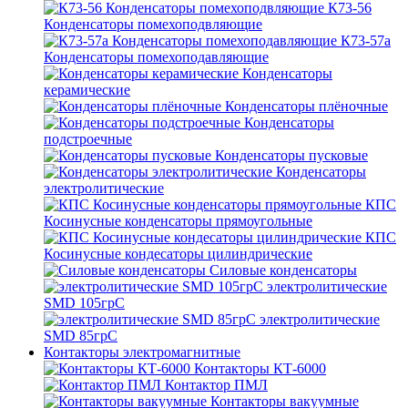
К73-56
Конденсаторы помехоподвляющие
К73-57а
Конденсаторы помехоподавляющие
Конденсаторы
керамические
Конденсаторы плёночные
Конденсаторы
подстроечные
Конденсаторы пусковые
Конденсаторы
электролитические
КПС
Косинусные конденсаторы прямоугольные
КПС
Косинусные кондесаторы цилиндрические
Силовые конденсаторы
электролитические
SMD 105грС
электролитические
SMD 85грС
Контакторы электромагнитные
Контакторы КТ-6000
Контактор ПМЛ
Контакторы вакуумные