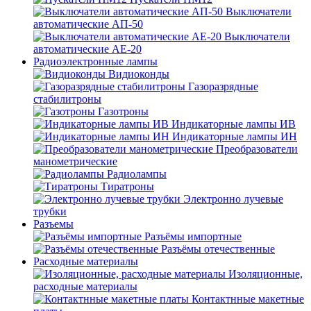
Выключатели
автоматические АП-50
Выключатели
автоматические АЕ-20
Радиоэлектронные лампы
Видиоконды
Газоразрядные
стабилитроны
Газотроны
Индикаторные лампы ИВ
Индикаторные лампы ИН
Преобразователи
манометрические
Радиолампы
Тиратроны
Электронно лучевые
трубки
Разъемы
Разъёмы импортные
Разъёмы отечественные
Расходные материалы
Изоляционные,
расходные материалы
Контактнные макетные