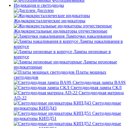
Фотоприёмники
Индикация и светодиоды
Дисплеи
Жидкокристаллические индикаторы
Жидкокристальные индикаторы отечественные
Лампочки накаливания
Лампы накаливания в
корпусе
Лампы неоновые в
корпусе
Лампы неоновые
индикаторные
Платы мощных
светодиодов
Светодиодная лампа BA9S
Светодиодная лампа СКЛ
Светодиодная матрица
AD-22
Светодиодные
индикаторы КИПД43
Светодиодные
индикаторы КИПД51
Светодиодные