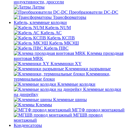
индуктивности, дроссели
Латры
Преобразователи DC-DC
Трансформаторы
Кабель, клеммные колодки
Кабель NUM
Кабель АС
Кабель КСПВ
Кабель МКЭШ
Кабель ПВС
Клемма проходная
винтовая MRK
Клеммники XY
Клеммники разрывные
Клеммники,
терминальные блоки
Клеммные колодки
Клеммные колодки
на динрейку
Клеммные шины
Клеммы
МГТФ провод монтажный
МГШВ провод
монтажный
Конденсаторы