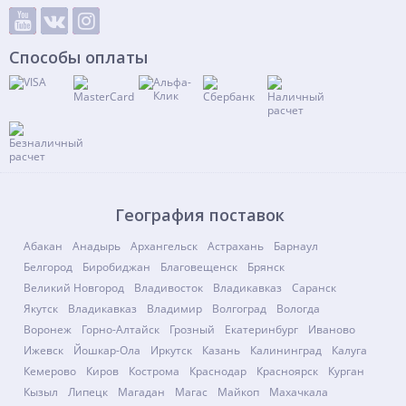
Способы оплаты
География поставок
Абакан
Анадырь
Архангельск
Астрахань
Барнаул
Белгород
Биробиджан
Благовещенск
Брянск
Великий Новгород
Владивосток
Владикавказ
Саранск
Якутск
Владикавказ
Владимир
Волгоград
Вологда
Воронеж
Горно-Алтайск
Грозный
Екатеринбург
Иваново
Ижевск
Йошкар-Ола
Иркутск
Казань
Калининград
Калуга
Кемерово
Киров
Кострома
Краснодар
Красноярск
Курган
Кызыл
Липецк
Магадан
Магас
Майкоп
Махачкала