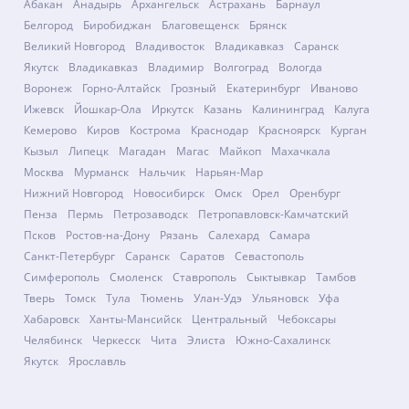
Абакан
Анадырь
Архангельск
Астрахань
Барнаул
Белгород
Биробиджан
Благовещенск
Брянск
Великий Новгород
Владивосток
Владикавказ
Саранск
Якутск
Владикавказ
Владимир
Волгоград
Вологда
Воронеж
Горно-Алтайск
Грозный
Екатеринбург
Иваново
Ижевск
Йошкар-Ола
Иркутск
Казань
Калининград
Калуга
Кемерово
Киров
Кострома
Краснодар
Красноярск
Курган
Кызыл
Липецк
Магадан
Магас
Майкоп
Махачкала
Москва
Мурманск
Нальчик
Нарьян-Мар
Нижний Новгород
Новосибирск
Омск
Орел
Оренбург
Пенза
Пермь
Петрозаводск
Петропавловск-Камчатский
Псков
Ростов-на-Дону
Рязань
Салехард
Самара
Санкт-Петербург
Саранск
Саратов
Севастополь
Симферополь
Смоленск
Ставрополь
Сыктывкар
Тамбов
Тверь
Томск
Тула
Тюмень
Улан-Удэ
Ульяновск
Уфа
Хабаровск
Ханты-Мансийск
Центральный
Чебоксары
Челябинск
Черкесск
Чита
Элиста
Южно-Сахалинск
Якутск
Ярославль