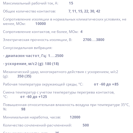
Максимальный рабочий ток, А:
15
Общее количество контактов:
7, 11, 15, 22, 30, 42
Сопротивление изоляции в нормальных климатических условиях, не
менее, МОм:
10000
Сопротивление контактов, не более, МОм:
4
Электрическая прочность изоляции, В:
2700....3800
Синусоидальная вибрация:
- диапазон частот, Гц: 1....2500
- ускорение, м/с2 (g): 180 (18)
Механический удар, многократного действия с ускорением, м/с2
(g):
350 (35)
Рабочая температура окружающей среды, °C:
от -60 до +85
Смена температур с учетом температуры перегрева контактов,
°C:
от -60 до +125
Повышенная относительная влажность воздуха при температуре 35°C,
%:
98
Минимальная наработка, часов:
12000
Количество сочленений-расчленений:
500