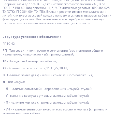
постоянного, переменного частотой до 3 МГц и импульсного токов
напряжением до 1550 В. Вид климатического исполнения УХЛ, В по
ГОСТ 15150-69. Вид приемки - 1, 5, 9. Технические условия: бР0.364.025
ТУ (ОТК), ГЕ0.364.004 ТУ (ПЗ). Вилки и розетки имеют металлический
литой или пластмассовый кожух с прямым и угловым выходом кабеля и
фиксирующие замки. Покрытие контактов серебро и олово-висмут.
Вилки и розетки имеют ловители и плавающие контакты.
Структура условного обозначения:
РП10-42
РП
- Тип соединителя: ручного сочленения (расчленения) общего
назначения, низкочастотный, прямоугольный;
10
- Порядковый номер разработки;
42
- Количество контактов: 7,11,15,22,30,42;
З
- Наличие замка для фиксации сочленённого положения;
Л
- Тип кожуха:
- Л - наличие ловителей (направляющих штырей, втулок);
- У - наличие корпуса с угловым выходом кабеля (жгута);
- П - наличие корпуса с прямым выходом кабеля (жгута);
- УН - наличие универсального пластмассового корпуса (с прямым и
угловым выходом кабеля);