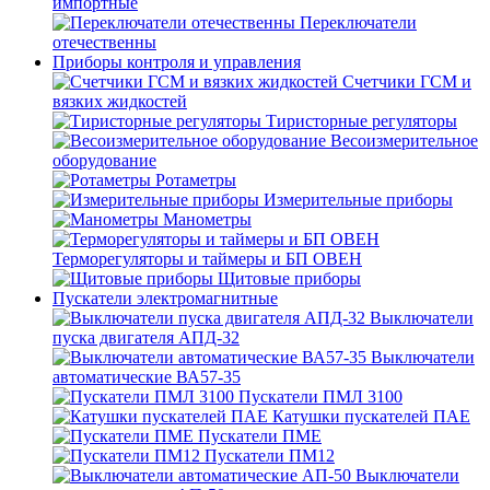
импортные
Переключатели
отечественны
Приборы контроля и управления
Счетчики ГСМ и
вязких жидкостей
Тиристорные регуляторы
Весоизмерительное
оборудование
Ротаметры
Измерительные приборы
Манометры
Терморегуляторы и таймеры и БП ОВЕН
Щитовые приборы
Пускатели электромагнитные
Выключатели
пуска двигателя АПД-32
Выключатели
автоматические ВА57-35
Пускатели ПМЛ 3100
Катушки пускателей ПАЕ
Пускатели ПМЕ
Пускатели ПМ12
Выключатели