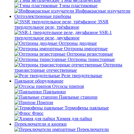
Тэны металические
Тэны пластиковые
Инфракрасные излучатели
Оптоэлектронные приборы
3SSR
твердотельное реле, трёхфазное
SSR-1
твердотельное реле, двухфазное
Оптроны диодные
Оптроны импортные
Оптроны резисторные
Оптроны тиристорные
Оптроны
транзисторные отечественные
Реле твердотельные
Паяльное оборудование
Отсосы припоя
Паяльники
Паяльные станции
Припои
Термофены паяльные
Флюс
Химия для пайки
Переключатели и кнопки
Переключатели