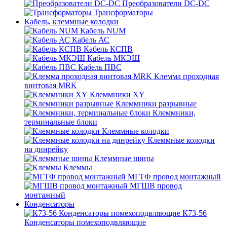
Преобразователи DC-DC
Трансформаторы
Кабель, клеммные колодки
Кабель NUM
Кабель АС
Кабель КСПВ
Кабель МКЭШ
Кабель ПВС
Клемма проходная
винтовая MRK
Клеммники XY
Клеммники разрывные
Клеммники,
терминальные блоки
Клеммные колодки
Клеммные колодки
на динрейку
Клеммные шины
Клеммы
МГТФ провод монтажный
МГШВ провод
монтажный
Конденсаторы
К73-56
Конденсаторы помехоподвляющие