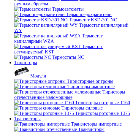
ручным сбросом
Термоавтоматы
Термопредохранители
Термостат KSD-301 NO
Термостат капиллярный
WY
Термостат
капиллярный WZA
Термостат
регулируемый KST
Термостаты NC
Тиристоры
Модули
Тиристорные оптроны
Тиристоры импортные
Тиристоры
отечественные маломощные
Тиристоры роторные Т160
Тиристоры силовые
Тиристоры роторные Т375
Транзисторы
Транзисторы импортные
Транзисторы