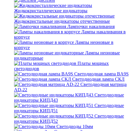
Дисплеи
Жидкокристаллические индикаторы
Жидкокристальные индикаторы отечественные
Лампочки накаливания
Лампы накаливания в
корпусе
Лампы неоновые в
корпусе
Лампы неоновые
индикаторные
Платы мощных
светодиодов
Светодиодная лампа BA9S
Светодиодная лампа СКЛ
Светодиодная матрица
AD-22
Светодиодные
индикаторы КИПД43
Светодиодные
индикаторы КИПД51
Светодиодные
индикаторы КИПД52
Светодиоды 10мм