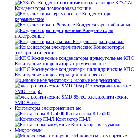
К73-57а
Конденсаторы помехоподавляющие
Конденсаторы
керамические
Конденсаторы плёночные
Конденсаторы
подстроечные
Конденсаторы пусковые
Конденсаторы
электролитические
КПС
Косинусные конденсаторы прямоугольные
КПС
Косинусные кондесаторы цилиндрические
Силовые конденсаторы
электролитические
SMD 105грС
электролитические
SMD 85грС
Контакторы электромагнитные
Контакторы КТ-6000
Контактор ПМЛ
Контакторы вакуумные
Микросхемы
Микросхемы импортные