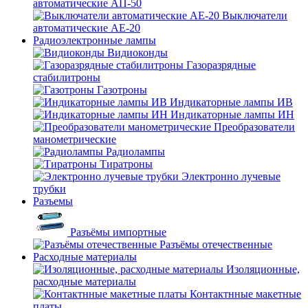
автоматические АП-50
Выключатели
автоматические АЕ-20
Радиоэлектронные лампы
Видиоконды
Газоразрядные
стабилитроны
Газотроны
Индикаторные лампы ИВ
Индикаторные лампы ИН
Преобразователи
манометрические
Радиолампы
Тиратроны
Электронно лучевые
трубки
Разъемы
Разъёмы импортные
Разъёмы отечественные
Расходные материалы
Изоляционные,
расходные материалы
Контактнные макетные
платы