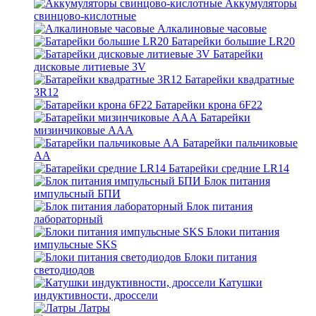
Аккумуляторы
свинцово-кислотные
Алкалиновые часовые
Батарейки большие LR20
Батарейки
дисковые литиевые 3V
Батарейки квадратные
3R12
Батарейки крона 6F22
Батарейки
мизинчиковые ААА
Батарейки пальчиковые
АА
Батарейки средние LR14
Блок питания
импульсный БПИ
Блок питания
лабораторный
Блоки питания
импульсные SKS
Блоки питания
светодиодов
Катушки
индуктивности, дроссели
Латры