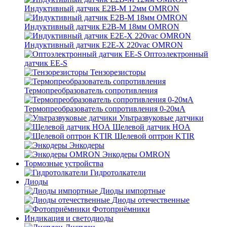
Индуктивный датчик E2B-M 12мм OMRON
Индуктивный датчик E2B-M 18мм OMRON
Индуктивный датчик E2E-X 220vac OMRON
Оптоэлектронный
датчик EE-S
Тензорезисторы
Термопреобразователь сопротивления
Термопреобразователь сопротивления 0-20мА
Ультразвуковые датчики
Щелевой датчик HOA
Щелевой оптрон KTIR
Энкодеры
Энкодеры OMRON
Тормозные устройства
Гидротолкатели
Диоды
Диоды импортные
Диоды отечественные
Фотоприёмники
Индикация и светодиоды