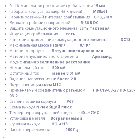
Sn. Номинальное расстояние срабатывания
15 мм
Габариты корпуса (размер ЧЭ х длина)
M30х61
Гарантированный интервал срабатывания
0-12,2 мм
Диапазон рабочих напряжений
5-36 В DC
Защита коммутационного элемента
Есть тактовая
Индикация срабатывания
есть
Категория применения коммутационного элемента
DC13
Максимальная масса изделия
0,1 Кг
Материал корпуса
Латунь никелированная
Материал чувствительного элемента
Армамид
Модификация
Увеличенное расстояние
Номинальный ток
500 мА
Остаточный ток
менее 0,01 мА
Падение напряжения
не более 2 В
Подключение
разъем М12
Применяемый соединитель с разъемом
ПВ-С19-03-2 / ПВ-С20-
03-2
Степень защиты корпуса
IP67
Схема выхода
NPN общий плюс
Температура окружающей среды
-40…+70ºС
Установка в металл
Встраиваемый
Функция выхода
НО и НЗ
Частота переключения
100 Гц
"