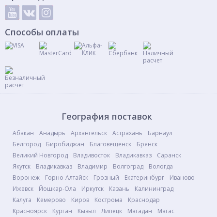
Способы оплаты
География поставок
Абакан
Анадырь
Архангельск
Астрахань
Барнаул
Белгород
Биробиджан
Благовещенск
Брянск
Великий Новгород
Владивосток
Владикавказ
Саранск
Якутск
Владикавказ
Владимир
Волгоград
Вологда
Воронеж
Горно-Алтайск
Грозный
Екатеринбург
Иваново
Ижевск
Йошкар-Ола
Иркутск
Казань
Калининград
Калуга
Кемерово
Киров
Кострома
Краснодар
Красноярск
Курган
Кызыл
Липецк
Магадан
Магас