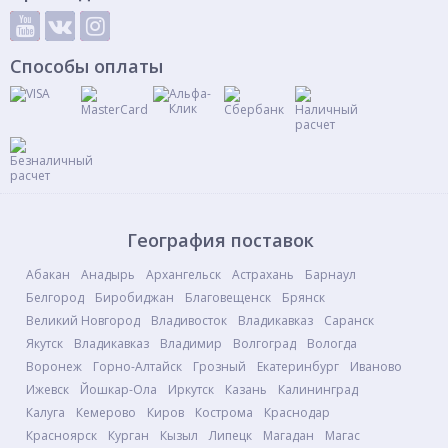
Способы оплаты
География поставок
Абакан
Анадырь
Архангельск
Астрахань
Барнаул
Белгород
Биробиджан
Благовещенск
Брянск
Великий Новгород
Владивосток
Владикавказ
Саранск
Якутск
Владикавказ
Владимир
Волгоград
Вологда
Воронеж
Горно-Алтайск
Грозный
Екатеринбург
Иваново
Ижевск
Йошкар-Ола
Иркутск
Казань
Калининград
Калуга
Кемерово
Киров
Кострома
Краснодар
Красноярск
Курган
Кызыл
Липецк
Магадан
Магас