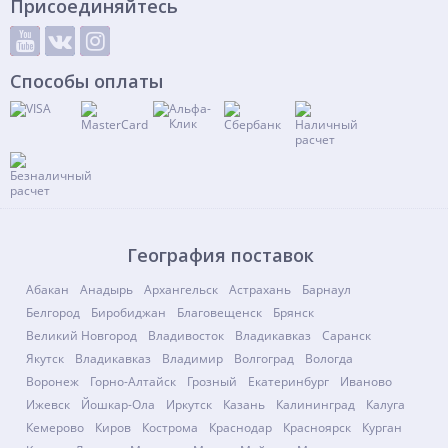
Присоединяйтесь
Способы оплаты
География поставок
Абакан
Анадырь
Архангельск
Астрахань
Барнаул
Белгород
Биробиджан
Благовещенск
Брянск
Великий Новгород
Владивосток
Владикавказ
Саранск
Якутск
Владикавказ
Владимир
Волгоград
Вологда
Воронеж
Горно-Алтайск
Грозный
Екатеринбург
Иваново
Ижевск
Йошкар-Ола
Иркутск
Казань
Калининград
Калуга
Кемерово
Киров
Кострома
Краснодар
Красноярск
Курган