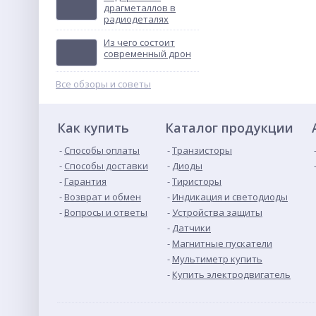
драгметаллов в
радиодеталях
ТВУ-12В тональное
вызывное устройство
Из чего состоит
Не указана цена
современный дрон
Все обзоры и советы
Как купить
Каталог продукции
Способы оплаты
Транзисторы
Способы доставки
Диоды
Гарантия
Тиристоры
Возврат и обмен
Индикация и светодиоды
Вопросы и ответы
Устройства защиты
Датчики
Магнитные пускатели
Мультиметр купить
Купить электродвигатель