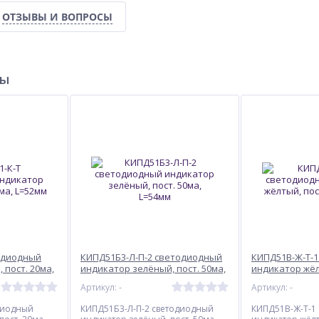
ОТЗЫВЫ И ВОПРОСЫ
ры
одиодный
КИПД51Б3-Л-П-2 светодиодный
КИПД51В-Ж-Т-
 пост. 20ма,
индикатор зелёный, пост. 50ма,
индикатор жёл
L=54мм
L=45мм
Артикул: -
Артикул: -
диодный
КИПД51Б3-Л-П-2 светодиодный
КИПД51В-Ж-Т-1