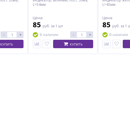
пост. 20ма,
индикатор зелёный, пост. 50ма,
индикатор жёлт
L=54мм
L=45мм
Цена:
Цена:
85
85
руб.
за 1 шт
руб.
за 1 
-
+
-
+
В наличии
В наличии
КУПИТЬ
КУПИТЬ