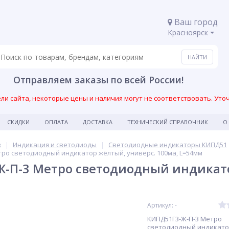
Ваш город
Красноярск
Отправляем заказы по всей России!
и сайта, некоторые цены и наличия могут не соответствовать. Уто
СКИДКИ
ОПЛАТА
ДОСТАВКА
ТЕХНИЧЕСКИЙ СПРАВОЧНИК
О
в
Индикация и светодиоды
Светодиодные индикаторы КИПД51
тро светодиодный индикатор жёлтый, универс. 100ма, L=54мм
-П-3 Метро светодиодный индикато
Артикул: -
КИПД51Г3-Ж-П-3 Метро
светодиодный индикато