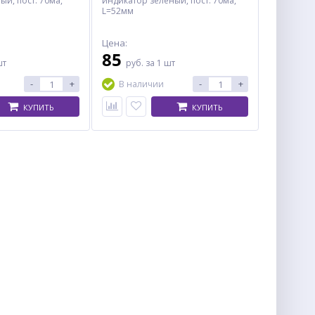
ый, пост. 70ма,
индикатор зелёный, пост. 70ма,
L=52мм
Цена:
85
шт
руб.
за 1 шт
-
+
-
+
В наличии
КУПИТЬ
КУПИТЬ