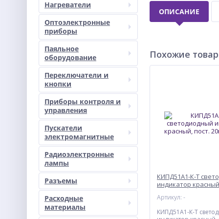
Нагреватели
ОПИСАНИЕ
Оптоэлектронные
приборы
Паяльное
Похожие това
оборудование
Переключатели и
кнопки
Приборы контроля и
управления
Пускатели
электромагнитные
Радиоэлектронные
лампы
КИПД51А1-К-Т свет
Разъемы
индикатор красный,
L=52мм
Артикул: -
Расходные
материалы
КИПД51А1-К-Т свето