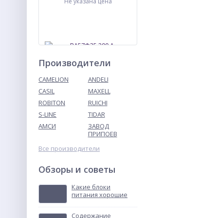
Не указана цена
Производители
CAMELION
ANDELI
CASIL
MAXELL
ROBITON
RUICHI
ВА57Ф35 200 А
выключатель
S-LINE
TIDAR
автоматический
АМСИ
ЗАВОД
Не указана цена
ПРИПОЕВ
Все производители
Обзоры и советы
Какие блоки
питания хорошие
Содержание