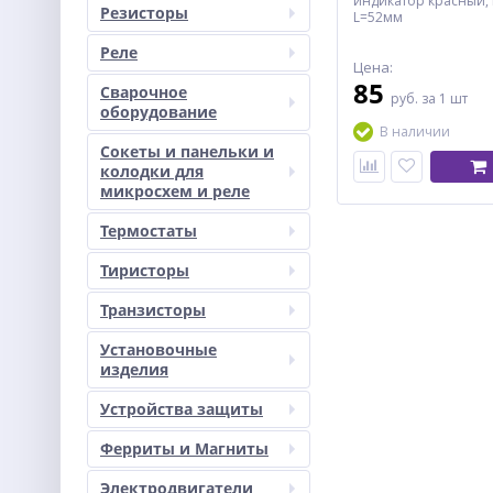
индикатор красный, 
Резисторы
L=52мм
Реле
Цена:
85
Сварочное
руб.
за 1 шт
оборудование
В наличии
Сокеты и панельки и
колодки для
микросхем и реле
Термостаты
Тиристоры
Транзисторы
Установочные
изделия
Устройства защиты
Ферриты и Магниты
Электродвигатели