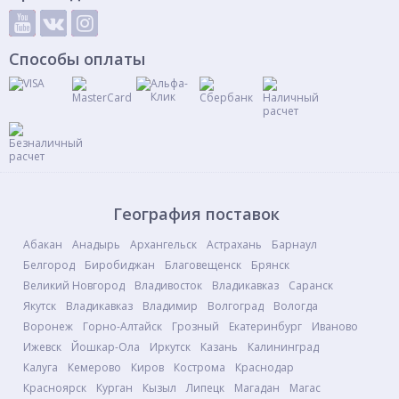
Способы оплаты
География поставок
Абакан
Анадырь
Архангельск
Астрахань
Барнаул
Белгород
Биробиджан
Благовещенск
Брянск
Великий Новгород
Владивосток
Владикавказ
Саранск
Якутск
Владикавказ
Владимир
Волгоград
Вологда
Воронеж
Горно-Алтайск
Грозный
Екатеринбург
Иваново
Ижевск
Йошкар-Ола
Иркутск
Казань
Калининград
Калуга
Кемерово
Киров
Кострома
Краснодар
Красноярск
Курган
Кызыл
Липецк
Магадан
Магас