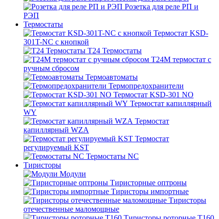
Розетка для реле РП и
РЭП
Термостаты
Термостат KSD-
301T-NC с кнопкой
T24 Термостаты
T24M термостат с
ручным сбросом
Термоавтоматы
Термопредохранители
Термостат KSD-301 NO
Термостат капиллярный
WY
Термостат
капиллярный WZA
Термостат
регулируемый KST
Термостаты NC
Тиристоры
Модули
Тиристорные оптроны
Тиристоры импортные
Тиристоры
отечественные маломощные
Тиристоры роторные Т160