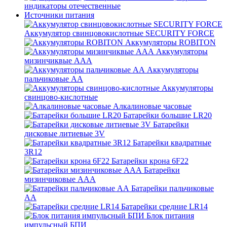
индикаторы отечественные
Источники питания
Аккумулятор свинцовокислотные SECURITY FORCE
Аккумуляторы ROBITON
Аккумуляторы
мизинчиквые ААА
Аккумуляторы
пальчиковые АА
Аккумуляторы
свинцово-кислотные
Алкалиновые часовые
Батарейки большие LR20
Батарейки
дисковые литиевые 3V
Батарейки квадратные
3R12
Батарейки крона 6F22
Батарейки
мизинчиковые ААА
Батарейки пальчиковые
АА
Батарейки средние LR14
Блок питания
импульсный БПИ