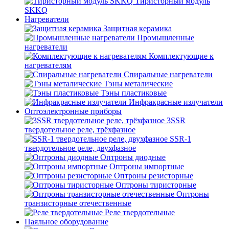
Тиристорный модуль
SKKQ
Нагреватели
Защитная керамика
Промышленные
нагреватели
Комплектующие к
нагревателям
Спиральные нагреватели
Тэны металические
Тэны пластиковые
Инфракрасные излучатели
Оптоэлектронные приборы
3SSR
твердотельное реле, трёхфазное
SSR-1
твердотельное реле, двухфазное
Оптроны диодные
Оптроны импортные
Оптроны резисторные
Оптроны тиристорные
Оптроны
транзисторные отечественные
Реле твердотельные
Паяльное оборудование