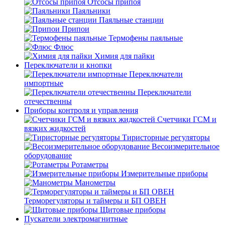
Отсосы припоя
Паяльники
Паяльные станции
Припои
Термофены паяльные
Флюс
Химия для пайки
Переключатели и кнопки
Переключатели
импортные
Переключатели
отечественны
Приборы контроля и управления
Счетчики ГСМ и
вязких жидкостей
Тиристорные регуляторы
Весоизмерительное
оборудование
Ротаметры
Измерительные приборы
Манометры
Терморегуляторы и таймеры и БП ОВЕН
Щитовые приборы
Пускатели электромагнитные