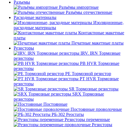
Разъемы
Разъёмы импортные
Разъёмы отечественные
Расходные материалы
Изоляционные,
расходные материалы
Контактнные макетные
платы
Печатные макетные платы
Резисторы
IRV. IRN Тормозные
резисторы
PB HVR Тормозные
резисторы
PE Тормозной резистор
PT HVR Тормозные
резисторы
SR Тормозные резисторы
SRX Тормозные
резисторы
Постоянные
Постоянные проволочные
РБ-302 Реостаты
Резисторы переменные
Резисторы