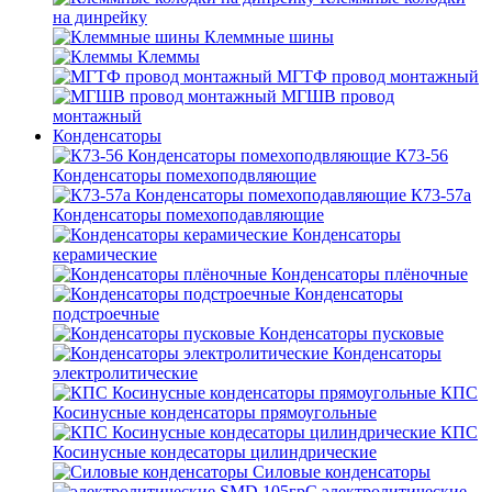
на динрейку
Клеммные шины
Клеммы
МГТФ провод монтажный
МГШВ провод
монтажный
Конденсаторы
К73-56
Конденсаторы помехоподвляющие
К73-57а
Конденсаторы помехоподавляющие
Конденсаторы
керамические
Конденсаторы плёночные
Конденсаторы
подстроечные
Конденсаторы пусковые
Конденсаторы
электролитические
КПС
Косинусные конденсаторы прямоугольные
КПС
Косинусные кондесаторы цилиндрические
Силовые конденсаторы
электролитические