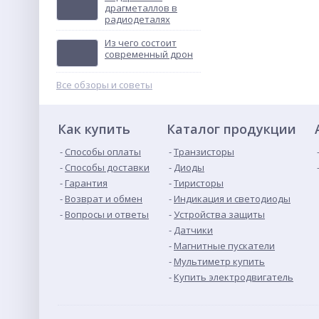
драгметаллов в
радиодеталях
ТВУ-12В тональное
вызывное устройство
Из чего состоит
Не указана цена
современный дрон
Все обзоры и советы
Как купить
Каталог продукции
Способы оплаты
Транзисторы
Способы доставки
Диоды
Гарантия
Тиристоры
Возврат и обмен
Индикация и светодиоды
Вопросы и ответы
Устройства защиты
Датчики
Магнитные пускатели
Мультиметр купить
Купить электродвигатель