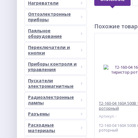
Нагреватели
Оптоэлектронные
приборы
Похожие това
Паяльное
оборудование
Переключатели и
кнопки
Приборы контроля и
управления
Пускатели
электромагнитные
Радиоэлектронные
лампы
Т2-160-04 160А 500В
роторный
Разъемы
Артикул: -
Расходные
Т2-160-04 160А 500В
материалы
роторный