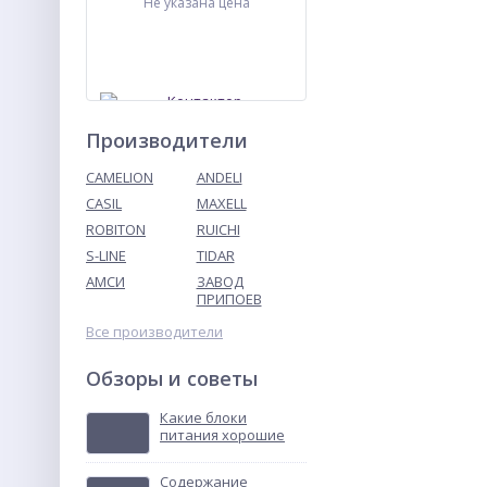
Не указана цена
Производители
CAMELION
ANDELI
CASIL
MAXELL
ROBITON
RUICHI
Контактор
ПМЛ-4160ДМ-80А-220АС-
S-LINE
TIDAR
УХЛ4-Б
АМСИ
ЗАВОД
Не указана цена
ПРИПОЕВ
Все производители
Обзоры и советы
Какие блоки
питания хорошие
Содержание