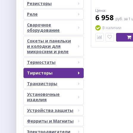
Резисторы
Цена:
Реле
6 958
руб.
за 1 
Сварочное
В наличии
оборудование
Сокеты и панельки
и колодки для
микросхем и реле
Термостаты
Тиристоры
Транзисторы
Установочные
изделия
Устройства защиты
Ферриты и Магниты
Электродвигатели