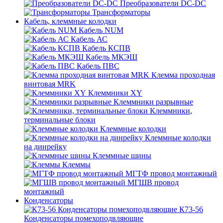
Преобразователи DC-DC
Трансформаторы
Кабель, клеммные колодки
Кабель NUM
Кабель АС
Кабель КСПВ
Кабель МКЭШ
Кабель ПВС
Клемма проходная
винтовая MRK
Клеммники XY
Клеммники разрывные
Клеммники,
терминальные блоки
Клеммные колодки
Клеммные колодки
на динрейку
Клеммные шины
Клеммы
МГТФ провод монтажный
МГШВ провод
монтажный
Конденсаторы
К73-56
Конденсаторы помехоподвляющие