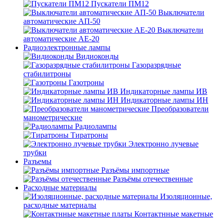
Пускатели ПМ12
Выключатели
автоматические АП-50
Выключатели
автоматические АЕ-20
Радиоэлектронные лампы
Видиоконды
Газоразрядные
стабилитроны
Газотроны
Индикаторные лампы ИВ
Индикаторные лампы ИН
Преобразователи
манометрические
Радиолампы
Тиратроны
Электронно лучевые
трубки
Разъемы
Разъёмы импортные
Разъёмы отечественные
Расходные материалы
Изоляционные,
расходные материалы
Контактнные макетные