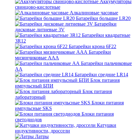
Аккумуляторы
свинцово-кислотные
Алкалиновые часовые
Батарейки большие LR20
Батарейки
дисковые литиевые 3V
Батарейки квадратные
3R12
Батарейки крона 6F22
Батарейки
мизинчиковые ААА
Батарейки пальчиковые
АА
Батарейки средние LR14
Блок питания
импульсный БПИ
Блок питания
лабораторный
Блоки питания
импульсные SKS
Блоки питания
светодиодов
Катушки
индуктивности, дроссели
Латры