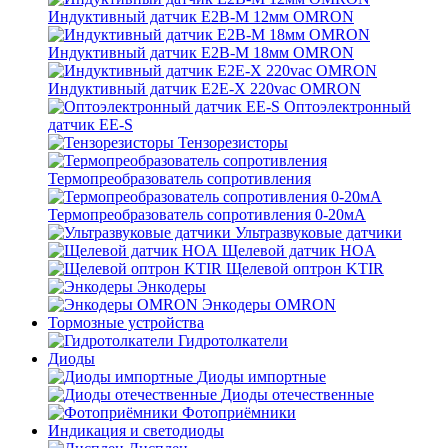
Индуктивный датчик E2B-M 12мм OMRON
Индуктивный датчик E2B-M 18мм OMRON
Индуктивный датчик E2E-X 220vac OMRON
Оптоэлектронный
датчик EE-S
Тензорезисторы
Термопреобразователь сопротивления
Термопреобразователь сопротивления 0-20мА
Ультразвуковые датчики
Щелевой датчик HOA
Щелевой оптрон KTIR
Энкодеры
Энкодеры OMRON
Тормозные устройства
Гидротолкатели
Диоды
Диоды импортные
Диоды отечественные
Фотоприёмники
Индикация и светодиоды