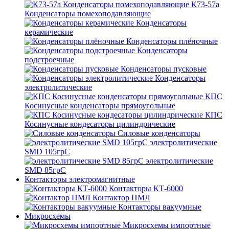
К73-57а
Конденсаторы помехоподавляющие
Конденсаторы
керамические
Конденсаторы плёночные
Конденсаторы
подстроечные
Конденсаторы пусковые
Конденсаторы
электролитические
КПС
Косинусные конденсаторы прямоугольные
КПС
Косинусные кондесаторы цилиндрические
Силовые конденсаторы
электролитические
SMD 105грС
электролитические
SMD 85грС
Контакторы электромагнитные
Контакторы КТ-6000
Контактор ПМЛ
Контакторы вакуумные
Микросхемы
Микросхемы импортные