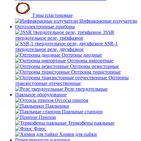
Тэны пластиковые
Инфракрасные излучатели
Оптоэлектронные приборы
3SSR
твердотельное реле, трёхфазное
SSR-1
твердотельное реле, двухфазное
Оптроны диодные
Оптроны импортные
Оптроны резисторные
Оптроны тиристорные
Оптроны
транзисторные отечественные
Реле твердотельные
Паяльное оборудование
Отсосы припоя
Паяльники
Паяльные станции
Припои
Термофены паяльные
Флюс
Химия для пайки
Переключатели и кнопки