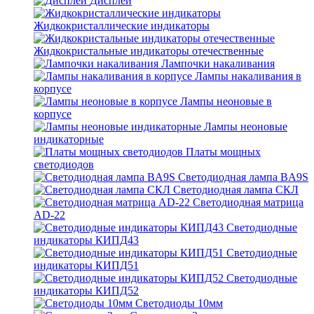
Дисплеи
Жидкокристаллические индикаторы
Жидкокристальные индикаторы отечественные
Лампочки накаливания
Лампы накаливания в
корпусе
Лампы неоновые в
корпусе
Лампы неоновые
индикаторные
Платы мощных
светодиодов
Светодиодная лампа BA9S
Светодиодная лампа СКЛ
Светодиодная матрица
AD-22
Светодиодные
индикаторы КИПД43
Светодиодные
индикаторы КИПД51
Светодиодные
индикаторы КИПД52
Светодиоды 10мм