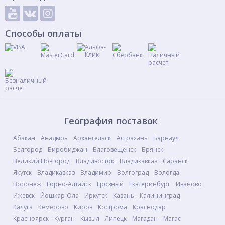
Способы оплаты
География поставок
Абакан
Анадырь
Архангельск
Астрахань
Барнаул
Белгород
Биробиджан
Благовещенск
Брянск
Великий Новгород
Владивосток
Владикавказ
Саранск
Якутск
Владикавказ
Владимир
Волгоград
Вологда
Воронеж
Горно-Алтайск
Грозный
Екатеринбург
Иваново
Ижевск
Йошкар-Ола
Иркутск
Казань
Калининград
Калуга
Кемерово
Киров
Кострома
Краснодар
Красноярск
Курган
Кызыл
Липецк
Магадан
Магас