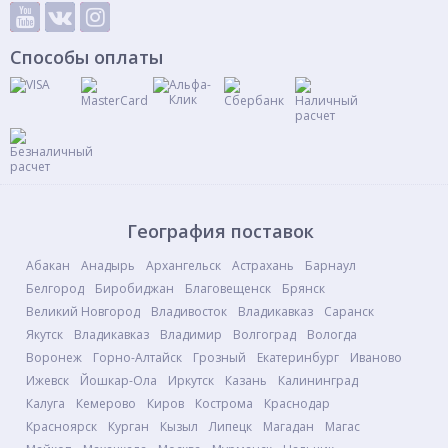
Способы оплаты
География поставок
Абакан
Анадырь
Архангельск
Астрахань
Барнаул
Белгород
Биробиджан
Благовещенск
Брянск
Великий Новгород
Владивосток
Владикавказ
Саранск
Якутск
Владикавказ
Владимир
Волгоград
Вологда
Воронеж
Горно-Алтайск
Грозный
Екатеринбург
Иваново
Ижевск
Йошкар-Ола
Иркутск
Казань
Калининград
Калуга
Кемерово
Киров
Кострома
Краснодар
Красноярск
Курган
Кызыл
Липецк
Магадан
Магас