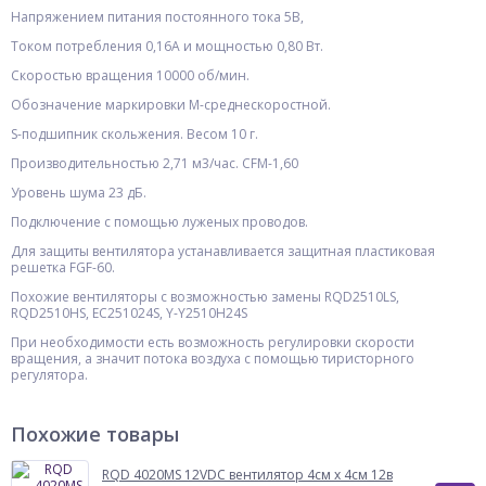
Напряжением питания постоянного тока 5В,
Током потребления 0,16А и мощностью 0,80 Вт.
Скоростью вращения 10000 об/мин.
Обозначение маркировки М-среднескоростной.
S-подшипник скольжения. Весом 10 г.
Производительностью 2,71 м3/час. CFM-1,60
Уровень шума 23 дБ.
Подключение с помощью луженых проводов.
Для защиты вентилятора устанавливается защитная пластиковая
решетка FGF-60.
Похожие вентиляторы с возможностью замены RQD2510LS,
RQD2510HS, EC251024S, Y-Y2510H24S
При необходимости есть возможность регулировки скорости
вращения, а значит потока воздуха с помощью тиристорного
регулятора.
Похожие товары
RQD 4020MS 12VDC вентилятор 4см х 4см 12в