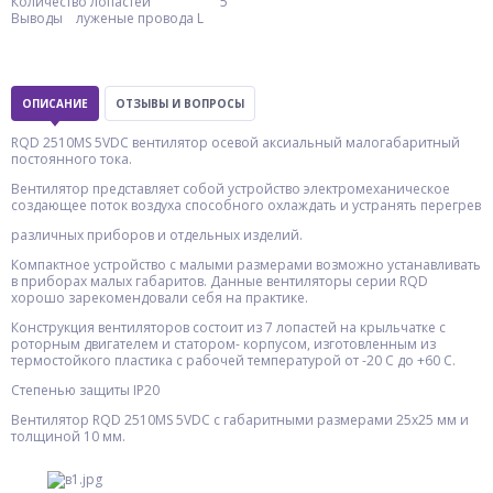
Количество лопастей 5
Выводы луженые провода L
ОПИСАНИЕ
ОТЗЫВЫ И ВОПРОСЫ
RQD 2510MS 5VDC вентилятор осевой аксиальный малогабаритный
постоянного тока.
Вентилятор представляет собой устройство электромеханическое
создающее поток воздуха способного охлаждать и устранять перегрев
различных приборов и отдельных изделий.
Компактное устройство с малыми размерами возможно устанавливать
в приборах малых габаритов. Данные вентиляторы серии RQD
хорошо зарекомендовали себя на практике.
Конструкция вентиляторов состоит из 7 лопастей на крыльчатке с
роторным двигателем и статором- корпусом, изготовленным из
термостойкого пластика с рабочей температурой от -20 С до +60 С.
Степенью защиты IP20
Вентилятор RQD 2510MS 5VDC с габаритными размерами 25х25 мм и
толщиной 10 мм.