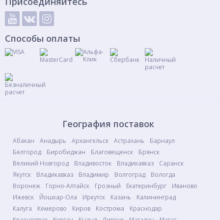
Присоединяйтесь
Способы оплаты
География поставок
Абакан
Анадырь
Архангельск
Астрахань
Барнаул
Белгород
Биробиджан
Благовещенск
Брянск
Великий Новгород
Владивосток
Владикавказ
Саранск
Якутск
Владикавказ
Владимир
Волгоград
Вологда
Воронеж
Горно-Алтайск
Грозный
Екатеринбург
Иваново
Ижевск
Йошкар-Ола
Иркутск
Казань
Калининград
Калуга
Кемерово
Киров
Кострома
Краснодар
Красноярск
Курган
Кызыл
Липецк
Магадан
Магас