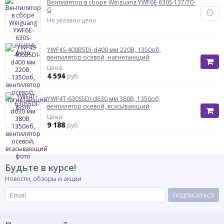
Вентилятор в сборе Weiguang YWF6E-630S-137/70-
G
Не указана цена
YWF4S-400B5DI-d400 мм 220В, 1350об,
вентилятор осевой, нагнетающий
Цена:
4 594
руб.
YWF4T-630S5DI-d630 мм 380В, 1350об,
вентилятор осевой, всасывающий
Цена:
9 188
руб.
Будьте в курсе!
Новости, обзоры и акции
ПОДПИСАТЬСЯ