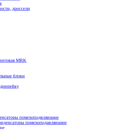
в
ости, дроссели
винтовая MRK
льные блоки
 динрейку
денсаторы помехоподвляющие
онденсаторы помехоподавляющие
кие