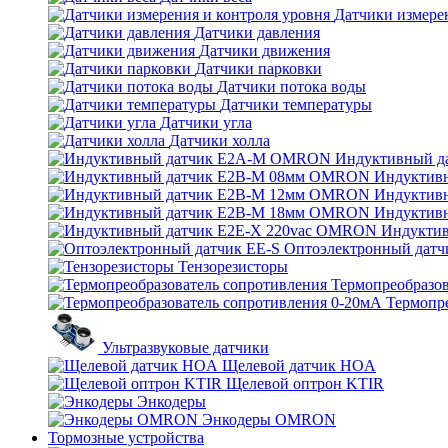
Датчики измерен
Датчики давления
Датчики движения
Датчики парковки
Датчики потока воды
Датчики температуры
Датчики угла
Датчики холла
Индуктивный 
Индуктив
Индуктив
Индуктив
Индукти
Оптоэлектронный датч
Тензорезисторы
Термопреобразов
Термопр
Ультразвуковые датчики
Щелевой датчик HOA
Щелевой оптрон KTIR
Энкодеры
Энкодеры OMRON
Тормозные устройства