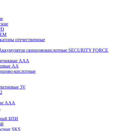
ые
ские
PD
KEM
каторы отечественные
Аккумулятор свинцовокислотные SECURITY FORCE
инчиквые ААА
ковые АА
инцово-кислотные
 литиевые 3V
12
вые ААА
А
сный БПИ
ый
ьсные SKS