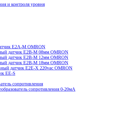
ия и контроля уровня
датчик E2A-M OMRON
ный датчик E2B-M 08мм OMRON
ный датчик E2B-M 12мм OMRON
ный датчик E2B-M 18мм OMRON
вный датчик E2E-X 220vac OMRON
ик EE-S
атель сопротивления
еобразователь сопротивления 0-20мА