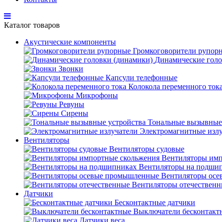
Каталог товаров
Акустические компоненты
Громкоговорители рупор
Динамические голо
Звонки
Капсули телефонные
Колокола переменного ток
Микрофоны
Ревуны
Сирены
Тональные вызывные
Электромагнитные изл
Вентиляторы
Вентиляторы судовые
Вентиляторы имп
Вентиляторы на подши
Вентиляторы ос
Вентиляторы отечествен
Датчики
Бесконтактные датчики
Выключатели бесконтакт
Датчики веса