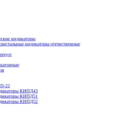
еские индикаторы
ристальные индикаторы отечественные
орпусе
каторные
ов
AD-22
ндикаторы КИПД43
ндикаторы КИПД51
ндикаторы КИПД52