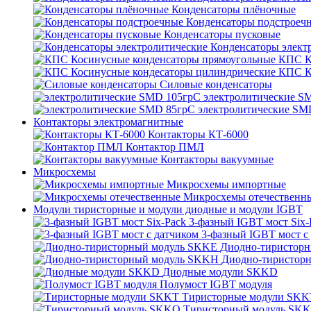
Конденсаторы плёночные
Конденсаторы подстроеч
Конденсаторы пусковые
Конденсаторы элект
КПС К
КПС К
Силовые конденсаторы
электролитические S
электролитические SM
Контакторы электромагнитные
Контакторы КТ-6000
Контактор ПМЛ
Контакторы вакуумные
Микросхемы
Микросхемы импортные
Микросхемы отечественн
Модули тиристорные и модули диодные и модули IGBT
3-фазный IGBT мост Six-
3-фазный IGBT мост с
Диодно-тиристор
Диодно-тиристор
Диодные модули SKKD
Полумост IGBT модуля
Тиристорные модули SKK
Тиристорный модуль SK