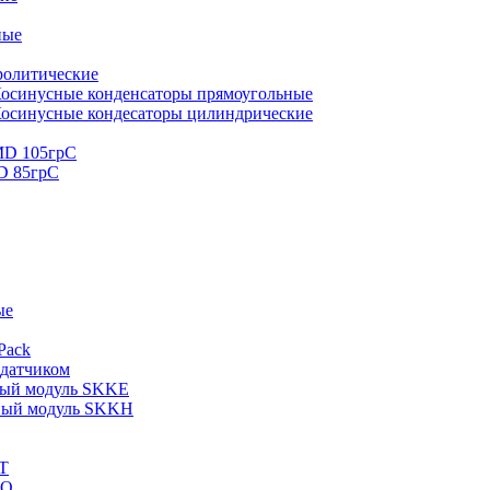
ные
ролитические
осинусные конденсаторы прямоугольные
осинусные кондесаторы цилиндрические
MD 105грС
D 85грС
ые
Pack
 датчиком
ный модуль SKKE
ный модуль SKKH
T
KQ