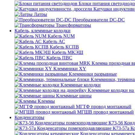
Блоки питания светодиодо
Катушки индуктивн
Латры
Преобразователи DC-DC
Трансформаторы
Кабель, клеммные колодки
Кабель NUM
Кабель АС
Кабель КСПВ
Кабель МКЭШ
Кабель ПВС
Клемма проходная 
Клеммники XY
Клеммники разрывные
Клеммники, термина
Клеммные колодки
Клеммные колодки на
Клеммные шины
Клеммы
МГТФ провод монтажный
МГШВ провод монтажный
Конденсаторы
К73-56 Кон
К73-57а К
Конденсаторы керамичес