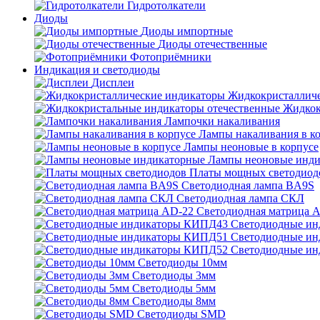
Гидротолкатели
Диоды
Диоды импортные
Диоды отечественные
Фотоприёмники
Индикация и светодиоды
Дисплеи
Жидкокристаллич
Жидкок
Лампочки накаливания
Лампы накаливания в к
Лампы неоновые в корпусе
Лампы неоновые инди
Платы мощных светодиод
Светодиодная лампа BA9S
Светодиодная лампа СКЛ
Светодиодная матрица 
Светодиодные и
Светодиодные и
Светодиодные и
Светодиоды 10мм
Светодиоды 3мм
Светодиоды 5мм
Светодиоды 8мм
Светодиоды SMD