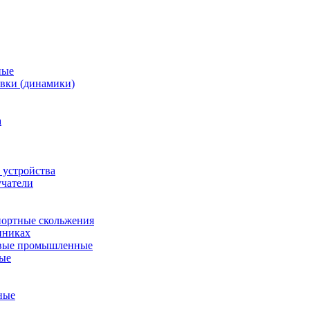
ные
вки (динамики)
а
 устройства
учатели
ортные скольжения
пниках
евые промышленные
ные
ные