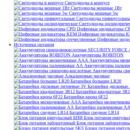
Светодиоды в корпусе
Светодиоды мощные 1Вт
Светодиоды мощные 5w
Светодиоды прямоугольн
Светодиоды цилиндриче
Цифровые индикаторы C
Цифровые индикаторы 
Цифровые инди
Источники питания
Аккумуляторы ROBITON
Аккумуляторы миз
Аккумуляторы пальчи
Аккумуляторы св
Алкалиновые часовые
Батарейки большие LR20
Батарейки дисковые
Батарейки квадратные 3R
Батарейки крона 6F22
Батарейки мизинчико
Батарейки пальчиковые А
Батарейки средние LR14
Блок питания импуль
Блок питания лабораторн
Блоки питания импул