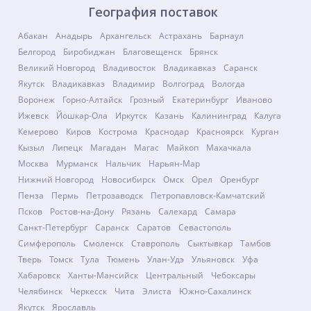
География поставок
Абакан
Анадырь
Архангельск
Астрахань
Барнаул
Белгород
Биробиджан
Благовещенск
Брянск
Великий Новгород
Владивосток
Владикавказ
Саранск
Якутск
Владикавказ
Владимир
Волгоград
Вологда
Воронеж
Горно-Алтайск
Грозный
Екатеринбург
Иваново
Ижевск
Йошкар-Ола
Иркутск
Казань
Калининград
Калуга
Кемерово
Киров
Кострома
Краснодар
Красноярск
Курган
Кызыл
Липецк
Магадан
Магас
Майкоп
Махачкала
Москва
Мурманск
Нальчик
Нарьян-Мар
Нижний Новгород
Новосибирск
Омск
Орел
Оренбург
Пенза
Пермь
Петрозаводск
Петропавловск-Камчатский
Псков
Ростов-на-Дону
Рязань
Салехард
Самара
Санкт-Петербург
Саранск
Саратов
Севастополь
Симферополь
Смоленск
Ставрополь
Сыктывкар
Тамбов
Тверь
Томск
Тула
Тюмень
Улан-Удэ
Ульяновск
Уфа
Хабаровск
Ханты-Мансийск
Центральный
Чебоксары
Челябинск
Черкесск
Чита
Элиста
Южно-Сахалинск
Якутск
Ярославль